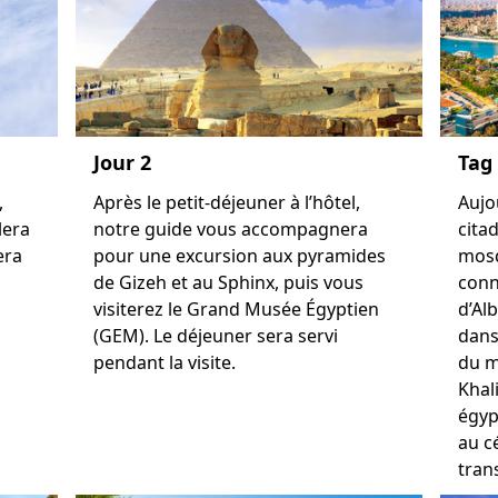
Jour 2
Tag
,
Après le petit-déjeuner à l’hôtel,
Aujou
lera
notre guide vous accompagnera
cita
era
pour une excursion aux pyramides
mosq
de Gizeh et au Sphinx, puis vous
conn
visiterez le Grand Musée Égyptien
d’Alb
(GEM). Le déjeuner sera servi
dans
pendant la visite.
du m
Khal
égyp
au c
tran