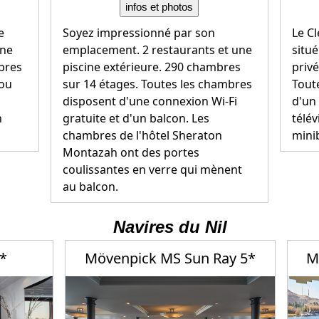
infos et photos
e
Soyez impressionné par son
Le C
une
emplacement. 2 restaurants et une
situ
mbres
piscine extérieure. 290 chambres
privé
 ou
sur 14 étages. Toutes les chambres
Tout
disposent d'une connexion Wi-Fi
d'un 
n
gratuite et d'un balcon. Les
télév
chambres de l'hôtel Sheraton
minib
Montazah ont des portes
coulissantes en verre qui mènent
au balcon.
Navires du Nil
5*
Mövenpick MS Sun Ray 5*
M