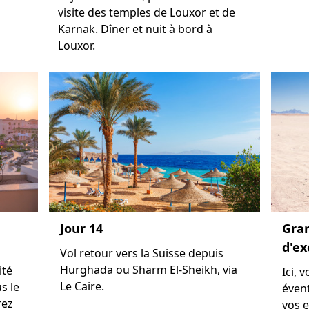
visite des temples de Louxor et de
Karnak. Dîner et nuit à bord à
Louxor.
Jour 14
Gran
d'ex
Vol retour vers la Suisse depuis
Hurghada ou Sharm El-Sheikh, via
ité
Ici, 
Le Caire.
s le
éven
rez
vos e