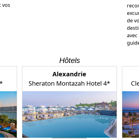
t vos
reco
excur
de vo
dest
avec 
guide
Hôtels
Alexandrie
*
Sheraton Montazah Hotel 4*
Cl