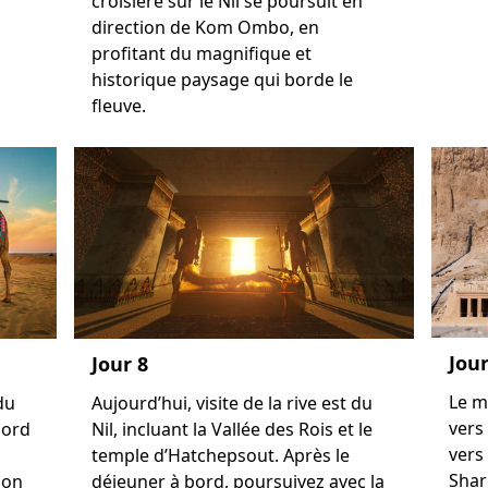
croisière sur le Nil se poursuit en
direction de Kom Ombo, en
profitant du magnifique et
historique paysage qui borde le
fleuve.
Jour
Jour 8
Le m
du
Aujourd’hui, visite de la rive est du
vers
bord
Nil, incluant la Vallée des Rois et le
vers
temple d’Hatchepsout. Après le
Shar
ion
déjeuner à bord, poursuivez avec la