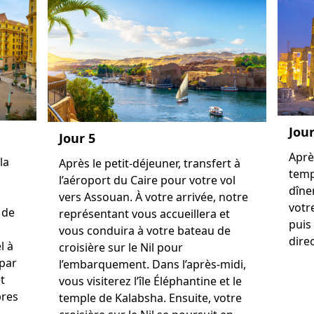
Jour
Jour 5
Après
la
Après le petit-déjeuner, transfert à
temp
l’aéroport du Caire pour votre vol
dîne
vers Assouan. À votre arrivée, notre
votre
 de
représentant vous accueillera et
puis
vous conduira à votre bateau de
dire
l à
croisière sur le Nil pour
 par
l’embarquement. Dans l’après-midi,
t
vous visiterez l’île Éléphantine et le
bres
temple de Kalabsha. Ensuite, votre