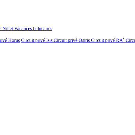
le Nil et Vacances balneaires
privé Horus
Circuit privé Isis
Circuit privé Osiris
Circuit privé RA`
Circ