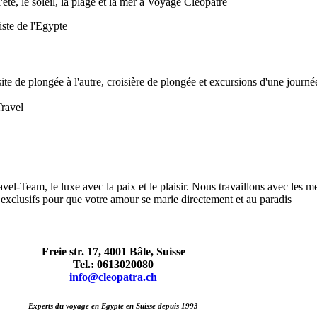
té, le soleil, la plage et la mer à Voyage Cléopâtre
 de plongée à l'autre, croisière de plongée et excursions d'une journée
Travel
vel-Team, le luxe avec la paix et le plaisir. Nous travaillons avec les 
t exclusifs pour que votre amour se marie directement et au paradis
Freie str. 17, 4001 Bâle, Suisse
Tel.: 0613020080
info@cleopatra.ch
Experts du voyage en Egypte en Suisse depuis 1993