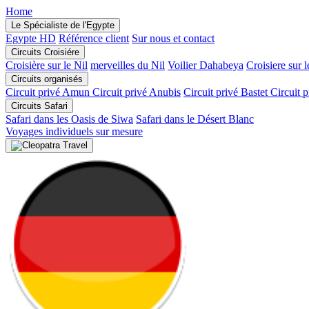
Home
Le Spécialiste de l'Egypte
Egypte HD
Référence client
Sur nous et contact
Circuits Croisiére
Croisière sur le Nil
merveilles du Nil
Voilier Dahabeya
Croisiere sur 
Circuits organisés
Circuit privé Amun
Circuit privé Anubis
Circuit privé Bastet
Circuit 
Circuits Safari
Safari dans les Oasis de Siwa
Safari dans le Désert Blanc
Voyages individuels sur mesure