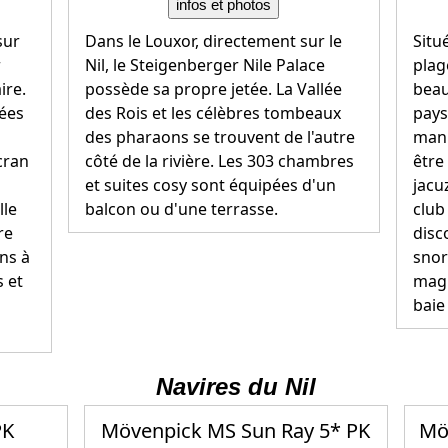
infos et photos
sur
Dans le Louxor, directement sur le
Situ
r
Nil, le Steigenberger Nile Palace
plag
ire.
possède sa propre jetée. La Vallée
beau
ées
des Rois et les célèbres tombeaux
pays
des pharaons se trouvent de l'autre
mani
écran
côté de la rivière. Les 303 chambres
être
et suites cosy sont équipées d'un
jacu
lle
balcon ou d'une terrasse.
club 
re
disc
ns à
snor
 et
magn
baie
Navires du Nil
PK
Mövenpick MS Sun Ray 5* PK
Mö