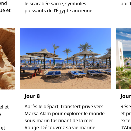
tend
le scarabée sacré, symboles
borde
ue et
puissants de l’Égypte ancienne.
Jour 8
Jour
Après le départ, transfert privé vers
Rése
el et
Marsa Alam pour explorer le monde
et p
s
sous-marin fascinant de la mer
exce
Rouge. Découvrez sa vie marine
d’Ab
 et