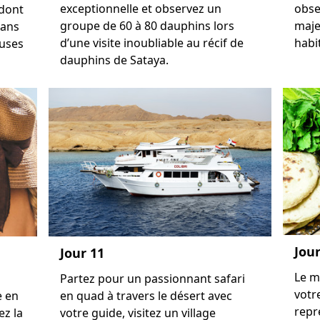
exceptionnelle et observez un
obse
 dont
groupe de 60 à 80 dauphins lors
maje
dans
d’une visite inoubliable au récif de
habi
uses
dauphins de Sataya.
Jour
Jour 11
Le m
Partez pour un passionnant safari
votr
e en
en quad à travers le désert avec
repr
ez la
votre guide, visitez un village