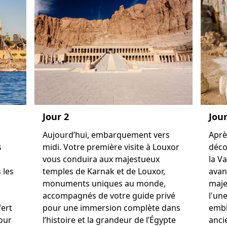
Jour 2
Jour
Aujourd’hui, embarquement vers
Après
s
midi. Votre première visite à Louxor
déco
vous conduira aux majestueux
la Va
 les
temples de Karnak et de Louxor,
avan
monuments uniques au monde,
maje
accompagnés de votre guide privé
l'un
fert
pour une immersion complète dans
embl
pour
l’histoire et la grandeur de l’Égypte
anci