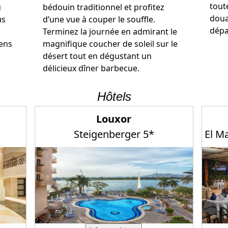
tout
u
bédouin traditionnel et profitez
doua
us
d’une vue à couper le souffle.
dépa
Terminez la journée en admirant le
iens
magnifique coucher de soleil sur le
désert tout en dégustant un
délicieux dîner barbecue.
Hôtels
Louxor
Steigenberger 5*
El M