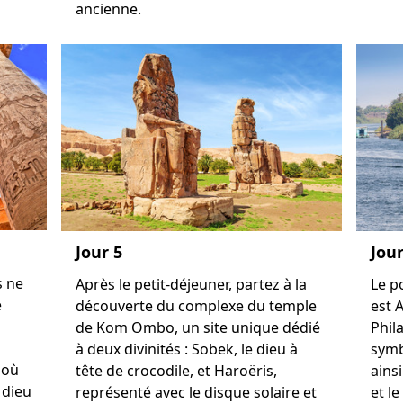
ancienne.
Jour 5
Jour
s ne
Après le petit-déjeuner, partez à la
Le p
e
découverte du complexe du temple
est 
de Kom Ombo, un site unique dédié
Phila
à deux divinités : Sobek, le dieu à
symb
 où
tête de crocodile, et Haroëris,
ains
 dieu
représenté avec le disque solaire et
et l